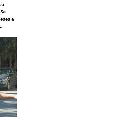
co
 Se
reses a
s.