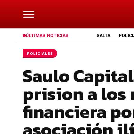
ÚLTIMAS NOTICIAS
SALTA
POLIC
POLICIALES
Saulo Capita
prision a los
financiera po
asociación il