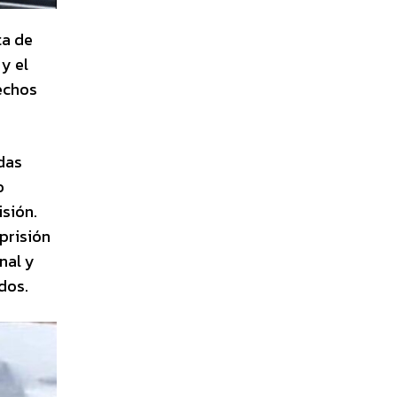
ta de
y el
echos
das
o
isión.
prisión
nal y
dos.