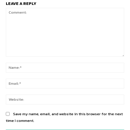
LEAVE A REPLY
Comment:
Na
Ema
Web
Save my name, email, and website in this browser for the next
time I comment.