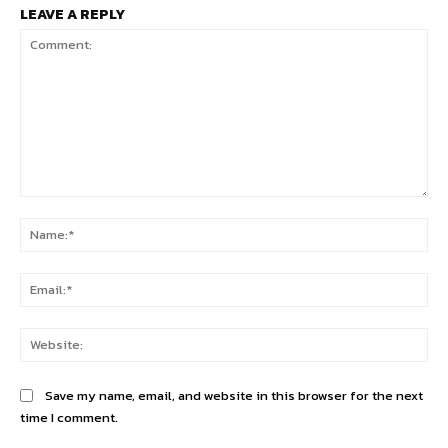
LEAVE A REPLY
Comment:
Na
Ema
Web
Save my name, email, and website in this browser for the next
time I comment.