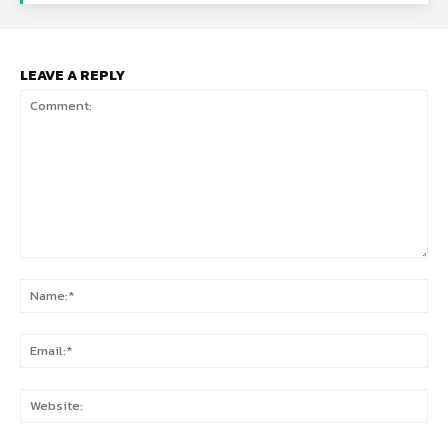
LEAVE A REPLY
Comment:
Na
Ema
Web