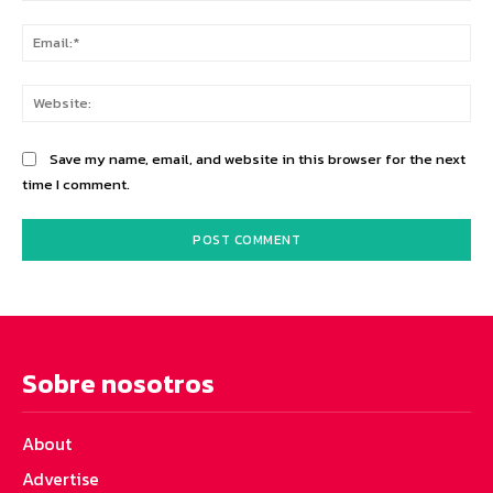
Ema
Web
Save my name, email, and website in this browser for the next
time I comment.
Sobre nosotros
About
Advertise