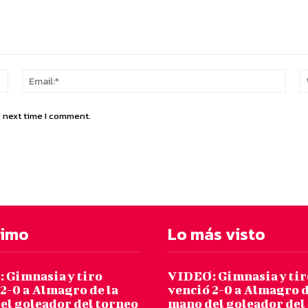
Name:*
Email
e next time I comment.
timo
Lo más visto
 Gimnasia y tiro
VIDEO: Gimnasia y tir
2-0 a Almagro de la
venció 2-0 a Almagro d
el goleador del torneo
mano del goleador del