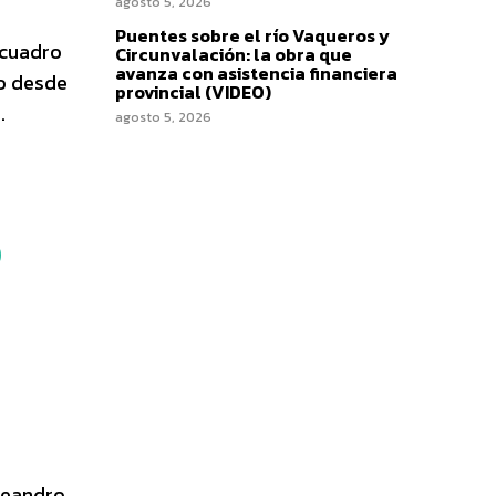
agosto 5, 2026
Puentes sobre el río Vaqueros y
 cuadro
Circunvalación: la obra que
avanza con asistencia financiera
ro desde
provincial (VIDEO)
.
agosto 5, 2026
o
 Leandro