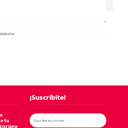
:*
Website:
¡Suscribite!
o
e la
 torneo