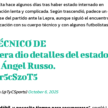
ta hace algunos días tras haber estado internado en
ación lenta y complicada. Según trascendió, padece un
se del partido ante la Lepra, aunque siguió el encuent
ción con su cuerpo técnico y con algunos futbolistas
TÉCNICO DE
era
dio detalles del estad
 Ángel Russo.
Gr5cSzoT5
s (@TyCSports)
October 6, 2025
 débil, y necesita tiempo para recuperarse”
, reveló