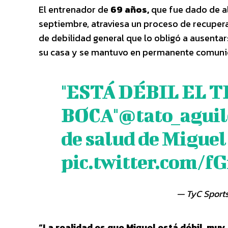
El entrenador de
69 años,
que fue dado de al
septiembre, atraviesa un proceso de recuper
de debilidad general que lo obligó a ausentar
su casa y se mantuvo en permanente comunica
"ESTÁ DÉBIL EL 
BOCA"
@tato_aguil
de salud de Miguel
pic.twitter.com/f
— TyC Sport
“La realidad es que Miguel está débil, muy