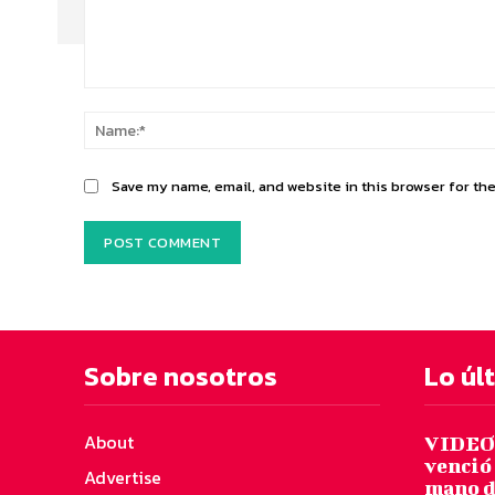
Comment:
Save my name, email, and website in this browser for th
Sobre nosotros
Lo úl
About
VIDEO:
venció 
Advertise
mano d