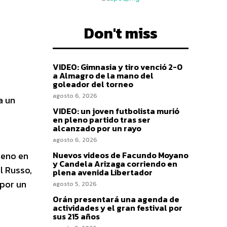
Don't miss
VIDEO: Gimnasia y tiro venció 2-0
a Almagro de la mano del
goleador del torneo
agosto 6, 2026
a un
VIDEO: un joven futbolista murió
en pleno partido tras ser
alcanzado por un rayo
agosto 6, 2026
reno en
Nuevos videos de Facundo Moyano
y Candela Arizaga corriendo en
l Russo,
plena avenida Libertador
 por un
agosto 5, 2026
Orán presentará una agenda de
actividades y el gran festival por
sus 215 años