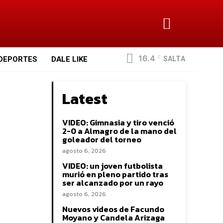
16.4
SALTA
DEPORTES
DALE LIKE
C
Latest
VIDEO: Gimnasia y tiro venció
2-0 a Almagro de la mano del
goleador del torneo
agosto 6, 2026
VIDEO: un joven futbolista
murió en pleno partido tras
ser alcanzado por un rayo
agosto 6, 2026
Nuevos videos de Facundo
Moyano y Candela Arizaga