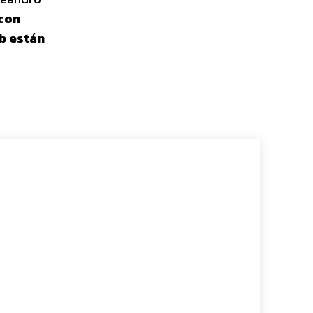
 con
ub están