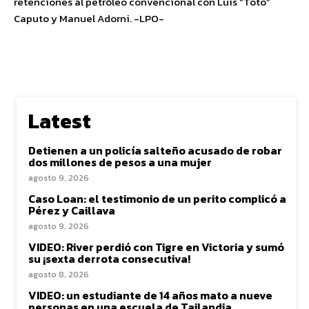
retenciones al petróleo convencional con Luis “Toto”
Caputo y Manuel Adorni. -LPO-
Latest
Detienen a un policía salteño acusado de robar
dos millones de pesos a una mujer
agosto 9, 2026
Caso Loan: el testimonio de un perito complicó a
Pérez y Caillava
agosto 9, 2026
VIDEO: River perdió con Tigre en Victoria y sumó
su ¡sexta derrota consecutiva!
agosto 8, 2026
VIDEO: un estudiante de 14 años mato a nueve
personas en una escuela de Tailandia