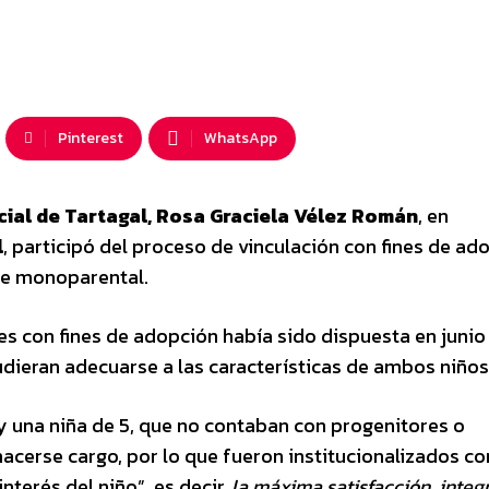
Pinterest
WhatsApp
dicial de Tartagal, Rosa Graciela Vélez Román
, en
l
, participó del proceso de vinculación con fines de ad
te monoparental.
es con fines de adopción había sido dispuesta en junio
udieran adecuarse a las características de ambos niños
 y una niña de 5, que no contaban con progenitores o
acerse cargo, por lo que fueron institucionalizados con
nterés del niño”, es decir,
la máxima satisfacción, integr