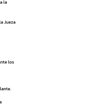
a la
la Jueza
ante los
lante.
a
e