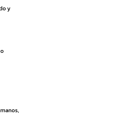
ado y
eo
Humanos,