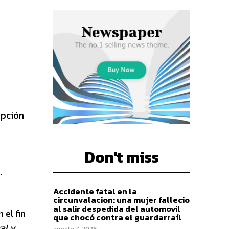
opción
Don't miss
.
Accidente fatal en la
circunvalacion: una mujer fallecio
al salir despedida del automovil
 el fin
que chocó contra el guardarraíl
al y
agosto 7, 2026