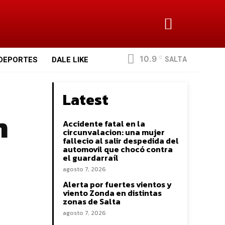
10.9
SALTA
DEPORTES
DALE LIKE
C
Latest
n
Accidente fatal en la
circunvalacion: una mujer
fallecio al salir despedida del
automovil que chocó contra
el guardarraíl
agosto 7, 2026
Alerta por fuertes vientos y
viento Zonda en distintas
zonas de Salta
agosto 7, 2026