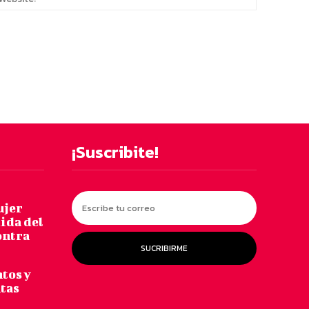
¡Suscribite!
ujer
dida del
ontra
SUCRIBIRME
ntos y
ntas