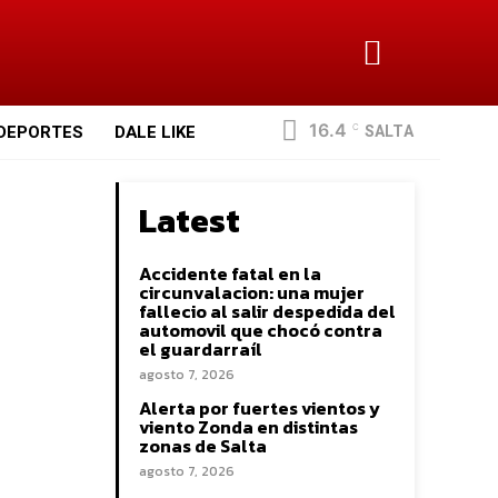
16.4
SALTA
DEPORTES
DALE LIKE
C
Latest
Accidente fatal en la
circunvalacion: una mujer
fallecio al salir despedida del
automovil que chocó contra
el guardarraíl
agosto 7, 2026
Alerta por fuertes vientos y
viento Zonda en distintas
zonas de Salta
agosto 7, 2026