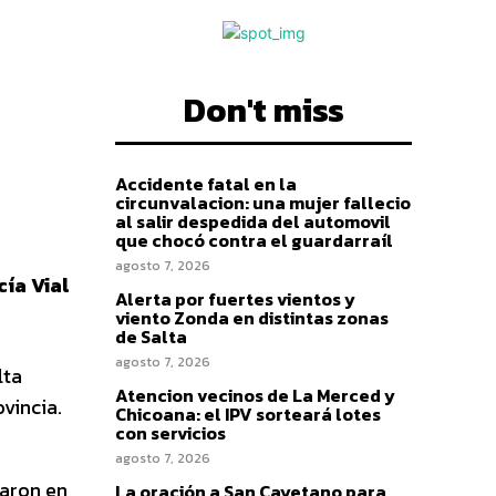
Don't miss
Accidente fatal en la
circunvalacion: una mujer fallecio
al salir despedida del automovil
que chocó contra el guardarraíl
agosto 7, 2026
cía Vial
Alerta por fuertes vientos y
viento Zonda en distintas zonas
de Salta
agosto 7, 2026
lta
Atencion vecinos de La Merced y
vincia.
Chicoana: el IPV sorteará lotes
con servicios
agosto 7, 2026
taron en
La oración a San Cayetano para