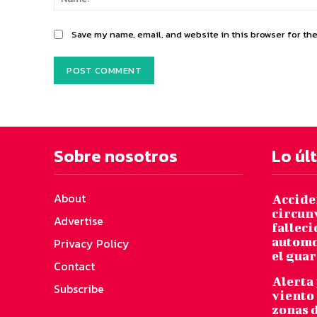
Save my name, email, and website in this browser for th
Sobre nosotros
Lo úl
About
Acciden
circun
Advertise
falleci
automo
Privacy Policy
el gua
Contact
Alerta 
Subscribe
viento
zonas d