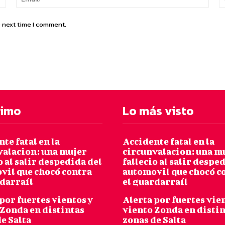
e next time I comment.
timo
Lo más visto
te fatal en la
Accidente fatal en la
valacion: una mujer
circunvalacion: una m
o al salir despedida del
fallecio al salir despe
vil que chocó contra
automovil que chocó c
rdarraíl
el guardarraíl
por fuertes vientos y
Alerta por fuertes vie
 Zonda en distintas
viento Zonda en disti
e Salta
zonas de Salta