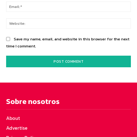
Ema
Web
Save my name, email, and website in this browser for the next
time I comment.
Sobre nosotros
About
Advertise