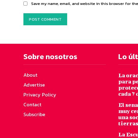
Save my name, email, and website in this browser for th
Sobre nosotros
Lo úl
About
La ora
para pe
Advertise
protecc
cada 7 
Privacy Policy
Contact
El sen
muy ce
Subscribe
una so
tierras
La Escu