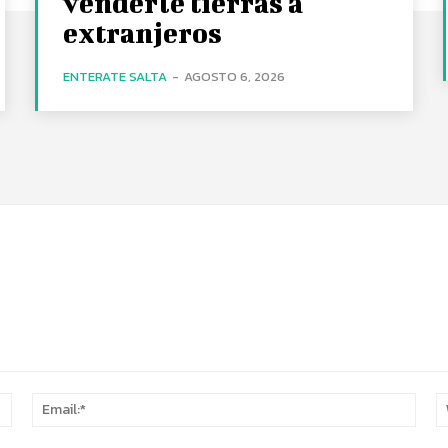
venderle tierras a
extranjeros
ENTERATE SALTA
-
AGOSTO 6, 2026
Name:*
Email