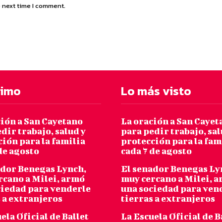
e next time I comment.
timo
Lo más visto
ción a San Cayetano
La oración a San Cayet
dir trabajo, salud y
para pedir trabajo, sal
ión para la familia
protección para la fam
de agosto
cada 7 de agosto
ador Benegas Lynch,
El senador Benegas Ly
rcano a Milei, armó
muy cercano a Milei, 
ciedad para venderle
una sociedad para ven
 a extranjeros
tierras a extranjeros
ela Oficial de Ballet
La Escuela Oficial de B