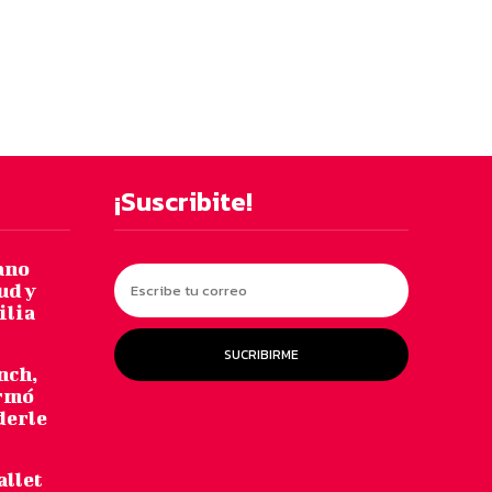
¡Suscribite!
ano
ud y
ilia
SUCRIBIRME
nch,
armó
derle
allet