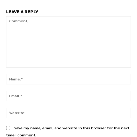
LEAVE A REPLY
Comment:
Na
Ema
Web
Save my name, email, and website in this browser for the next
time I comment.