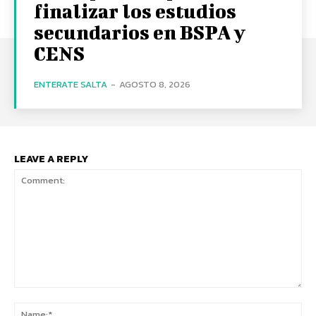
finalizar los estudios
secundarios en BSPA y
CENS
ENTERATE SALTA
-
AGOSTO 8, 2026
LEAVE A REPLY
Comment:
Na