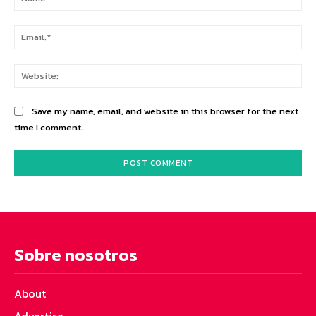
Ema
Web
Save my name, email, and website in this browser for the next
time I comment.
Sobre nosotros
About