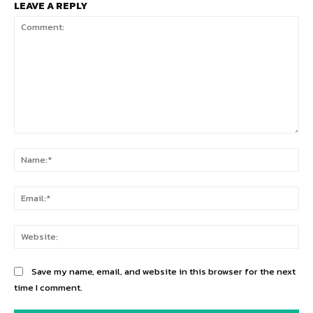
LEAVE A REPLY
Comment:
Na
Ema
Web
Save my name, email, and website in this browser for the next
time I comment.