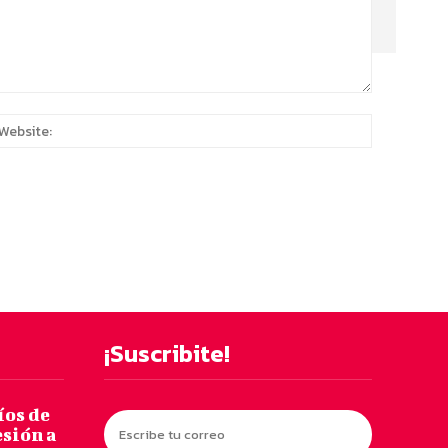
:*
Website:
¡Suscribite!
os de
esión a