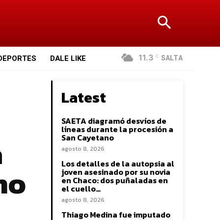
11.3
SALTA
DEPORTES
DALE LIKE
C
Latest
SAETA diagramó desvíos de
líneas durante la procesión a
a
San Cayetano
agosto 8, 2026
Los detalles de la autopsia al
no
joven asesinado por su novia
en Chaco: dos puñaladas en
el cuello…
agosto 8, 2026
Thiago Medina fue imputado