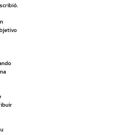
scribió.
ón
bjetivo
rando
una
e
ibuir
su