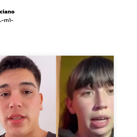
ciano
.
-m1-