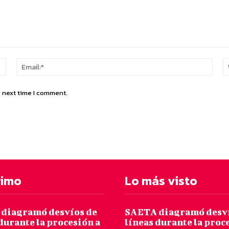
Name:*
Email
e next time I comment.
timo
Lo más visto
diagramó desvíos de
SAETA diagramó desví
durante la procesión a
líneas durante la proc