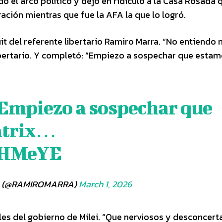
do el arco político y dejó en ridículo a la Casa Rosada 
ración mientras que fue la AFA la que lo logró.
it del referente libertario Ramiro Marra. “No entiendo 
 libertario. Y completó: “Empiezo a sospechar que esta
 Empiezo a sospechar que
atrix…
drHMeYE
ra (@RAMIROMARRA)
March 1, 2026
ales del gobierno de Milei. “Que nerviosos y desconcer