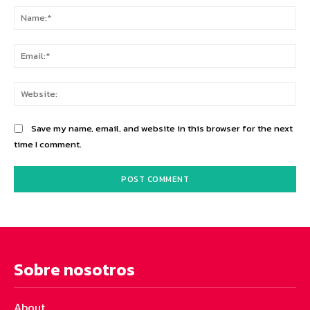
Na
Ema
Web
Save my name, email, and website in this browser for the next
time I comment.
Sobre nosotros
About