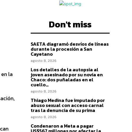
Don't miss
SAETA diagramó desvíos de líneas
durante la procesión a San
Cayetano
agosto 8, 2026
Los detalles de la autopsia al
 en la
joven asesinado por su novia en
Chaco: dos puñaladas en el
cuello…
agosto 8, 2026
ación,
Thiago Medina fue imputado por
abuso sexual con acceso carnal
tras la denuncia de su prima
agosto 8, 2026
Condenaron a Meta a pagar
scan
US$567 millones por afectar la