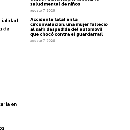
salud mental de niños
agosto 7, 2026
Accidente fatal en la
cialidad
circunvalacion: una mujer fallecio
a de
al salir despedida del automovil
que chocó contra el guardarraíl
agosto 7, 2026
r
taria en
os