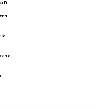
ia D.
 con
 la
 en el
o.