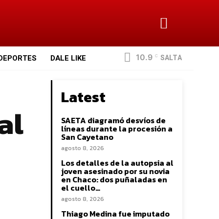
10.9
SALTA
DEPORTES
DALE LIKE
C
Latest
al
SAETA diagramó desvíos de
líneas durante la procesión a
San Cayetano
agosto 8, 2026
Los detalles de la autopsia al
joven asesinado por su novia
en Chaco: dos puñaladas en
el cuello…
agosto 8, 2026
Thiago Medina fue imputado