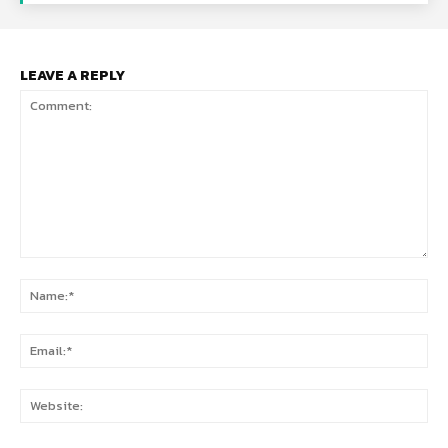
LEAVE A REPLY
Comment:
Na
Ema
Web