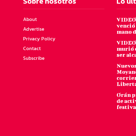
Sobre nosotros
Lo úl
About
VIDEO:
venció 
Advertise
mano d
Privacy Policy
VIDEO:
Contact
murió 
ser al
Subscribe
Nuevos
Moyano
corrie
Libert
Orán p
de acti
festiva