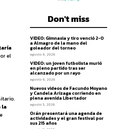
Don't miss
VIDEO: Gimnasia y tiro venció 2-0
a Almagro de la mano del
taría
goleador del torneo
or el
agosto 6, 2026
VIDEO: un joven futbolista murió
en pleno partido tras ser
alcanzado por un rayo
agosto 6, 2026
Nuevos videos de Facundo Moyano
y Candela Arizaga corriendo en
plena avenida Libertador
itario.
agosto 5, 2026
 la
Orán presentará una agenda de
se
actividades y el gran festival por
sus 215 años