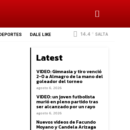
14.4
SALTA
DEPORTES
DALE LIKE
C
Latest
VIDEO: Gimnasia y tiro venció
2-0 a Almagro de la mano del
goleador del torneo
agosto 6, 2026
VIDEO: un joven futbolista
murió en pleno partido tras
ser alcanzado por un rayo
agosto 6, 2026
Nuevos videos de Facundo
Moyano y Candela Arizaga