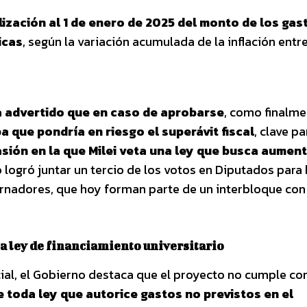
ización al 1 de enero de 2025 del monto de los gas
icas
, según la variación acumulada de la inflación ent
ía advertido que en caso de aprobarse
, como finalm
a que pondría en riesgo el superávit fiscal
, clave pa
sión en la que Milei veta una ley que busca aument
o logró juntar un tercio de los votos en Diputados para 
rnadores, que hoy forman parte de un interbloque con
a ley de financiamiento universitario
ial, el Gobierno destaca que el proyecto no cumple con
e toda ley que autorice gastos no previstos en el