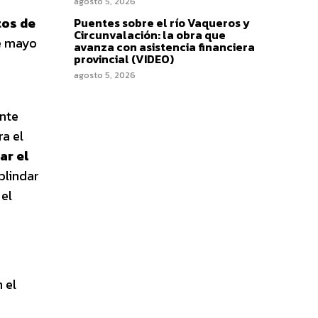
agosto 5, 2026
tos de
Puentes sobre el río Vaqueros y
Circunvalación: la obra que
re mayo
avanza con asistencia financiera
provincial (VIDEO)
agosto 5, 2026
ente
ra el
ar el
blindar
 el
 el