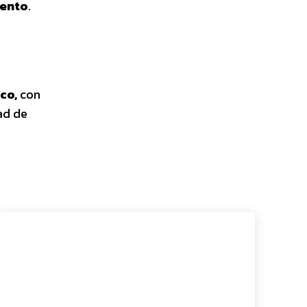
iento
.
co,
con
dad de