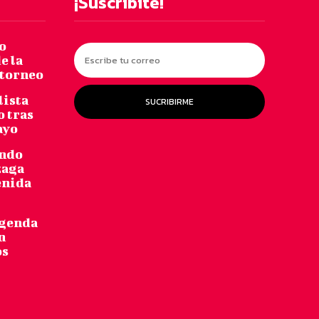
¡Suscribite!
o
e la
 torneo
lista
SUCRIBIRME
o tras
ayo
undo
zaga
enida
agenda
n
os