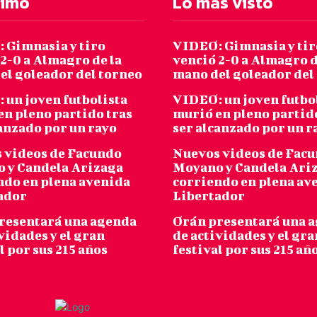
timo
Lo más visto
 Gimnasia y tiro
VIDEO: Gimnasia y tir
2-0 a Almagro de la
venció 2-0 a Almagro d
el goleador del torneo
mano del goleador del
 un joven futbolista
VIDEO: un joven futbo
en pleno partido tras
murió en pleno partid
canzado por un rayo
ser alcanzado por un r
 videos de Facundo
Nuevos videos de Fac
 y Candela Arizaga
Moyano y Candela Ari
ndo en plena avenida
corriendo en plena av
ador
Libertador
resentará una agenda
Orán presentará una 
vidades y el gran
de actividades y el gra
l por sus 215 años
festival por sus 215 añ