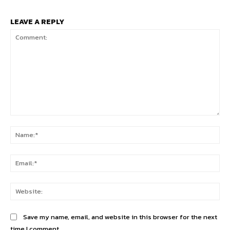
LEAVE A REPLY
Comment:
Na
Ema
Web
Save my name, email, and website in this browser for the next
time I comment.