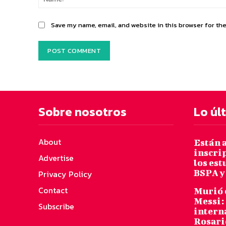
Save my name, email, and website in this browser for th
Sobre nosotros
Lo úl
About
Están a
inscri
Advertise
los es
BSPA y
Privacy Policy
Contact
Murió 
Messi: 
Subscribe
intern
Rosari