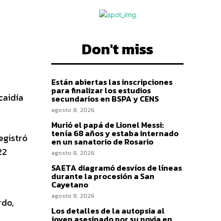
Don't miss
Están abiertas las inscripciones
para finalizar los estudios
caidía
secundarios en BSPA y CENS
agosto 8, 2026
Murió el papá de Lionel Messi:
tenía 68 años y estaba internado
egistró
en un sanatorio de Rosario
22
agosto 8, 2026
SAETA diagramó desvíos de líneas
durante la procesión a San
Cayetano
agosto 8, 2026
rdo,
Los detalles de la autopsia al
joven asesinado por su novia en