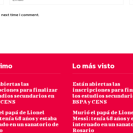
e next time I comment.
timo
Lo más visto
biertas las
Están abiertas las
pciones para finalizar
inscripciones para fin
tudios secundarios en
los estudios secundari
 CENS
BSPA y CENS
el papá de Lionel
Murió el papá de Lion
tenía 68 años y estaba
Messi: tenía 68 años y 
ado en un sanatorio de
internado en un sanat
o
Rosario