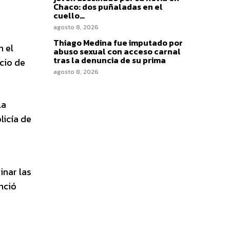
Chaco: dos puñaladas en el
cuello…
agosto 8, 2026
Thiago Medina fue imputado por
n el
abuso sexual con acceso carnal
tras la denuncia de su prima
cio de
agosto 8, 2026
la
licía de
inar las
nció