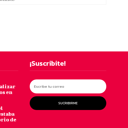
¡Suscribite!
alizar
os en
SUCRIBIRME
el
estaba
orio de