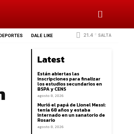
21.4
SALTA
DEPORTES
DALE LIKE
C
Latest
Están abiertas las
inscripciones para finalizar
n
los estudios secundarios en
BSPA y CENS
agosto 8, 2026
Murió el papá de Lionel Messi:
tenía 68 años y estaba
internado en un sanatorio de
Rosario
agosto 8, 2026