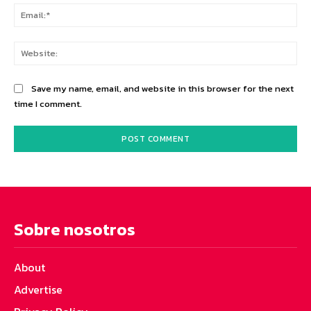
Ema
Web
Save my name, email, and website in this browser for the next
time I comment.
Sobre nosotros
About
Advertise