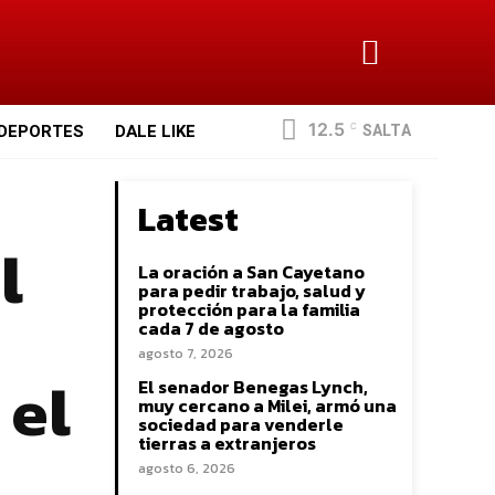
12.5
SALTA
DEPORTES
DALE LIKE
C
Latest
l
La oración a San Cayetano
para pedir trabajo, salud y
protección para la familia
cada 7 de agosto
agosto 7, 2026
 el
El senador Benegas Lynch,
muy cercano a Milei, armó una
sociedad para venderle
tierras a extranjeros
agosto 6, 2026