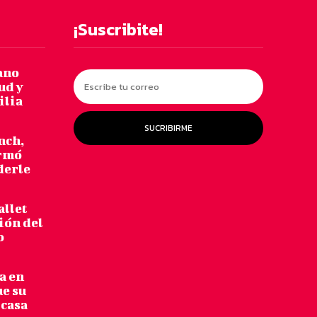
¡Suscribite!
ano
ud y
ilia
SUCRIBIRME
nch,
armó
derle
allet
ión del
o
a en
ue su
 casa