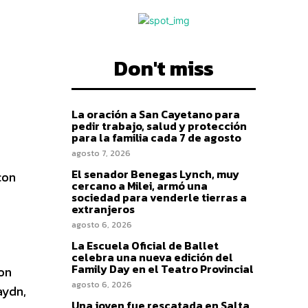
Don't miss
La oración a San Cayetano para
pedir trabajo, salud y protección
para la familia cada 7 de agosto
agosto 7, 2026
El senador Benegas Lynch, muy
con
cercano a Milei, armó una
sociedad para venderle tierras a
extranjeros
agosto 6, 2026
La Escuela Oficial de Ballet
celebra una nueva edición del
Family Day en el Teatro Provincial
con
agosto 6, 2026
aydn,
Una joven fue rescatada en Salta