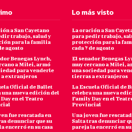
timo
Lo más visto
ción a San Cayetano
La oración a San Cayet
dir trabajo, salud y
para pedir trabajo, sal
ión para la familia
protección para la fam
de agosto
cada 7 de agosto
ador Benegas Lynch,
El senador Benegas Ly
rcano a Milei, armó
muy cercano a Milei, 
ciedad para venderle
una sociedad para ven
 a extranjeros
tierras a extranjeros
ela Oficial de Ballet
La Escuela Oficial de B
 una nueva edición del
celebra una nueva edic
Day en el Teatro
Family Day en el Teatr
cial
Provincial
ven fue rescatada en
Una joven fue rescatad
ras denunciar que su
Salta tras denunciar q
la encerró en su casa
pareja la encerró en su