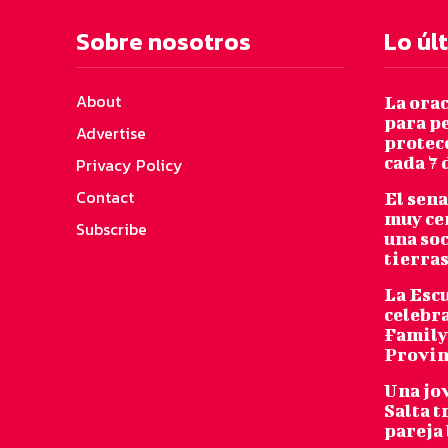
Sobre nosotros
Lo úl
About
La ora
para pe
Advertise
protecc
cada 7 
Privacy Policy
Contact
El sen
muy ce
Subscribe
una so
tierras
La Escu
celebra
Family 
Provin
Una jo
Salta t
pareja 