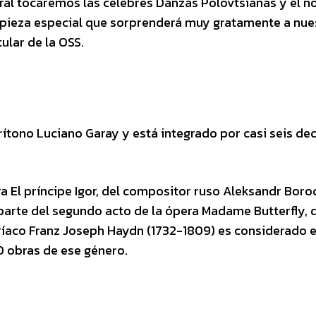
ral tocaremos las célebres Danzas Polovtsianas y el 
pieza especial que sorprenderá muy gratamente a nue
tular de la OSS.
barítono Luciano Garay y está integrado por casi seis de
a El príncipe Igor, del compositor ruso Aleksandr Boro
parte del segundo acto de la ópera Madame Butterfly, 
tríaco Franz Joseph Haydn (1732-1809) es considerado 
0 obras de ese género.