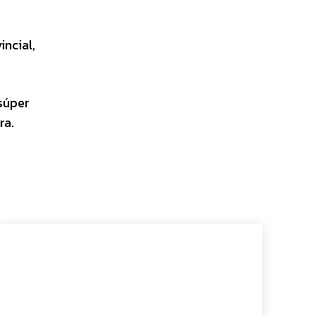
incial,
 súper
ra.