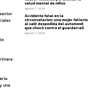
salud mental de niños
agosto 7, 2026
 sector
Accidente fatal en la
circunvalacion: una mujer fallecio
ciales
al salir despedida del automovil
que chocó contra el guardarraíl
agosto 7, 2026
cón
primera
ería
 y una