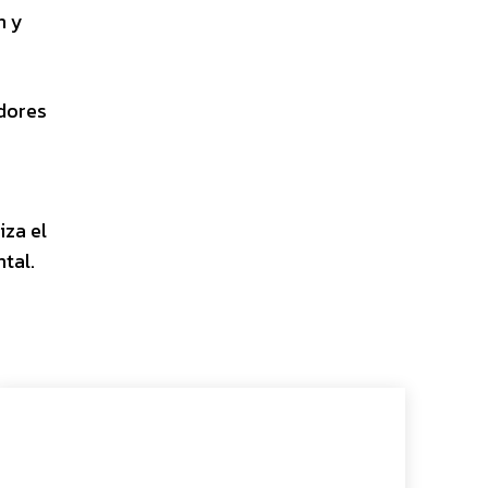
n y
edores
iza el
tal.