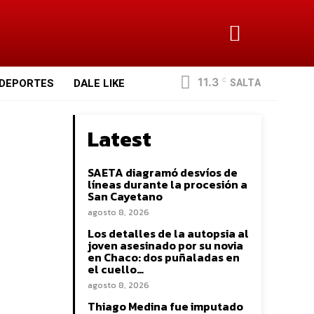
11.3
SALTA
DEPORTES
DALE LIKE
C
Latest
SAETA diagramó desvíos de
líneas durante la procesión a
San Cayetano
agosto 8, 2026
Los detalles de la autopsia al
joven asesinado por su novia
en Chaco: dos puñaladas en
el cuello…
agosto 8, 2026
Thiago Medina fue imputado