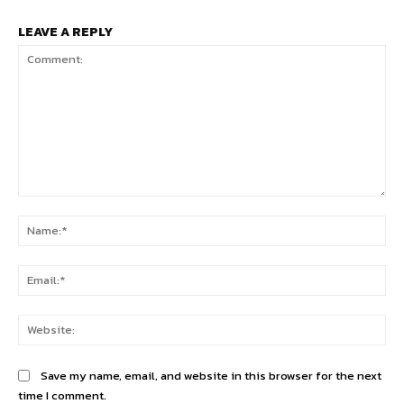
LEAVE A REPLY
Comment:
Na
Ema
Web
Save my name, email, and website in this browser for the next
time I comment.