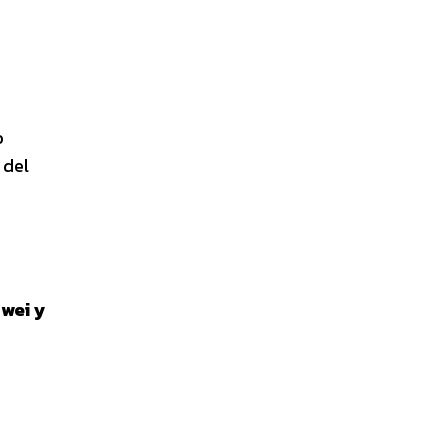
o
 del
wei y