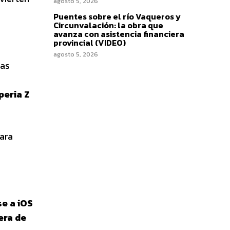
agosto 5, 2026
Puentes sobre el río Vaqueros y
Circunvalación: la obra que
avanza con asistencia financiera
provincial (VIDEO)
agosto 5, 2026
cas
peria Z
ara
se a iOS
uera de