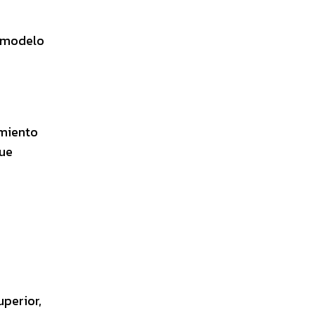
n modelo
amiento
que
perior,