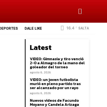
16.4
SALTA
DEPORTES
DALE LIKE
C
Latest
VIDEO: Gimnasia y tiro venció
2-0 a Almagro de la mano del
goleador del torneo
agosto 6, 2026
VIDEO: un joven futbolista
murió en pleno partido tras
ser alcanzado por un rayo
agosto 6, 2026
Nuevos videos de Facundo
Moyano y Candela Arizaga