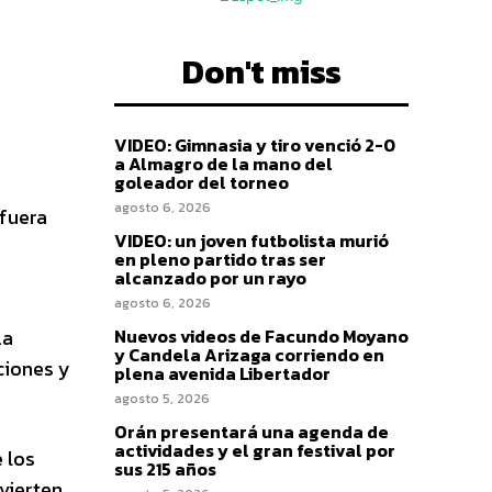
Don't miss
VIDEO: Gimnasia y tiro venció 2-0
a Almagro de la mano del
goleador del torneo
agosto 6, 2026
 fuera
VIDEO: un joven futbolista murió
en pleno partido tras ser
alcanzado por un rayo
agosto 6, 2026
La
Nuevos videos de Facundo Moyano
y Candela Arizaga corriendo en
ciones y
plena avenida Libertador
agosto 5, 2026
Orán presentará una agenda de
actividades y el gran festival por
 los
sus 215 años
vierten