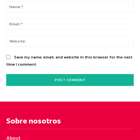
Na
Ema
Web
Save my name, email, and website in this browser for the next
time I comment.
Sobre nosotros
About