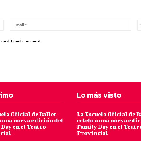
Name:*
Email
e next time I comment.
timo
Lo más visto
ela Oficial de Ballet
La Escuela Oficial de B
 una nueva edición del
celebra una nueva edic
Day en el Teatro
Family Day en el Teatr
cial
Provincial