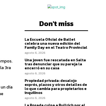
Don't miss
La Escuela Oficial de Ballet
celebra una nueva edición del
Family Day en el Teatro Provincial
agosto 6, 2026
Una joven fue rescatada en Salta
iempos.
tras denunciar que su pareja la
la 3ra
encerró en su casa
agosto 6, 2026
Propiedad privada: desalojo
exprés, plazos y otros detalles de
 un día
lo que cambia para propietarios e
inquilinos
ue
agosto 6, 2026
La Rosada culpa a Bullrich por el