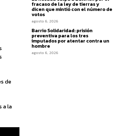
fracaso de la ley de tierras y
dicen que mintió con el número de
votos
agosto 6, 2026
Barrio Solidaridad: prisión
preventiva para los tres
imputados por atentar contra un
hombre
s
agosto 6, 2026
s
es de
 a la