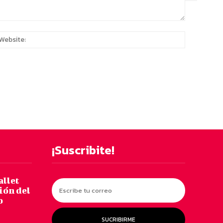
:*
Website:
¡Suscribite!
allet
ión del
o
SUCRIBIRME