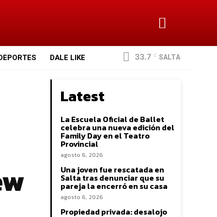
33.7
SALTA
DEPORTES
DALE LIKE
C
Latest
La Escuela Oficial de Ballet
celebra una nueva edición del
Family Day en el Teatro
Provincial
agosto 6, 2026
ew
Una joven fue rescatada en
Salta tras denunciar que su
pareja la encerró en su casa
agosto 6, 2026
Propiedad privada: desalojo