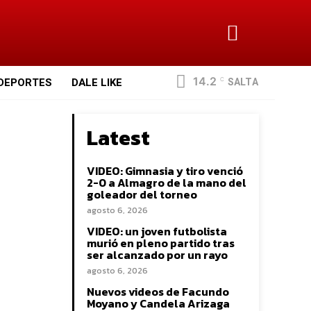
14.2
SALTA
DEPORTES
DALE LIKE
C
Latest
VIDEO: Gimnasia y tiro venció
2-0 a Almagro de la mano del
goleador del torneo
agosto 6, 2026
VIDEO: un joven futbolista
murió en pleno partido tras
ser alcanzado por un rayo
agosto 6, 2026
Nuevos videos de Facundo
Moyano y Candela Arizaga