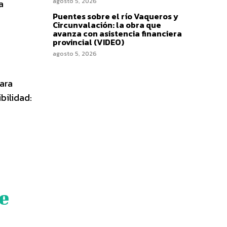
agosto 5, 2026
a
Puentes sobre el río Vaqueros y
Circunvalación: la obra que
avanza con asistencia financiera
provincial (VIDEO)
agosto 5, 2026
ara
bilidad:
e