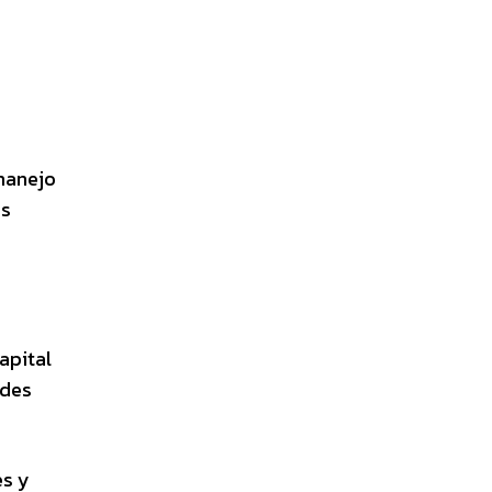
manejo
os
apital
ades
es y