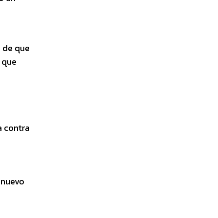
n de que
, que
a contra
n nuevo