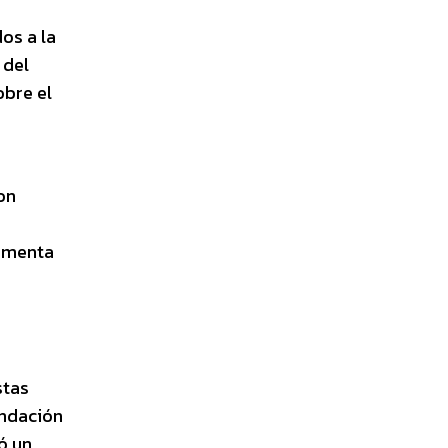
os a la
 del
obre el
on
limenta
stas
undación
ó un