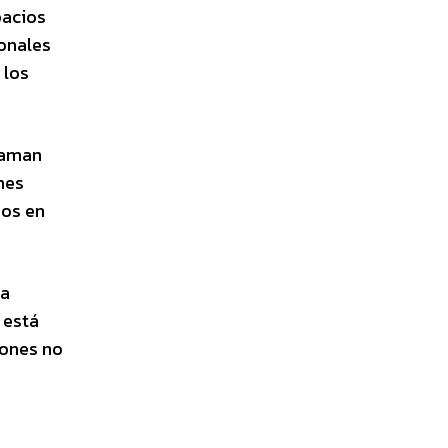
pacios
onales
 los
laman
nes
dos en
la
 está
iones no