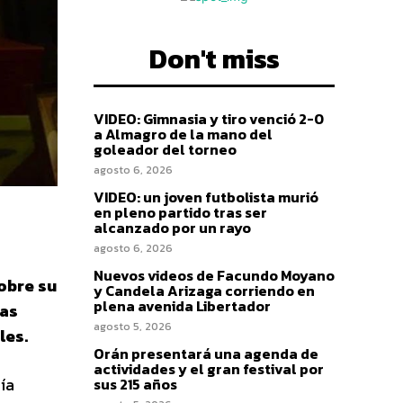
Don't miss
VIDEO: Gimnasia y tiro venció 2-0
a Almagro de la mano del
goleador del torneo
agosto 6, 2026
VIDEO: un joven futbolista murió
en pleno partido tras ser
alcanzado por un rayo
agosto 6, 2026
Nuevos videos de Facundo Moyano
obre su
y Candela Arizaga corriendo en
plena avenida Libertador
vas
agosto 5, 2026
les.
Orán presentará una agenda de
actividades y el gran festival por
ía
sus 215 años