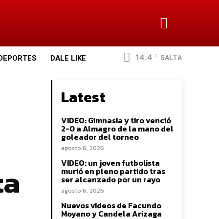
14.4
SALTA
DEPORTES
DALE LIKE
C
Latest
VIDEO: Gimnasia y tiro venció
2-0 a Almagro de la mano del
goleador del torneo
agosto 6, 2026
VIDEO: un joven futbolista
ta
murió en pleno partido tras
ser alcanzado por un rayo
agosto 6, 2026
Nuevos videos de Facundo
Moyano y Candela Arizaga