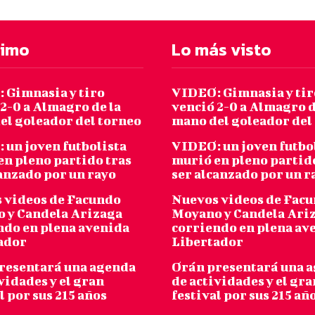
timo
Lo más visto
 Gimnasia y tiro
VIDEO: Gimnasia y tir
2-0 a Almagro de la
venció 2-0 a Almagro d
el goleador del torneo
mano del goleador del
 un joven futbolista
VIDEO: un joven futbo
en pleno partido tras
murió en pleno partid
canzado por un rayo
ser alcanzado por un r
 videos de Facundo
Nuevos videos de Fac
 y Candela Arizaga
Moyano y Candela Ari
ndo en plena avenida
corriendo en plena av
ador
Libertador
resentará una agenda
Orán presentará una 
vidades y el gran
de actividades y el gra
l por sus 215 años
festival por sus 215 añ