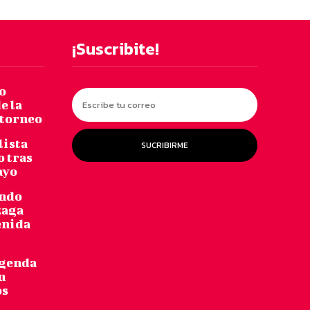
¡Suscribite!
o
e la
 torneo
lista
SUCRIBIRME
o tras
ayo
undo
zaga
enida
agenda
n
os