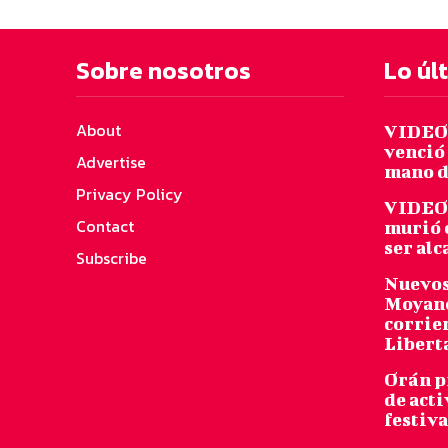
Sobre nosotros
Lo úl
About
VIDEO:
venció 
Advertise
mano d
Privacy Policy
VIDEO:
Contact
murió 
ser al
Subscribe
Nuevos
Moyano
corrie
Libert
Orán p
de acti
festiva