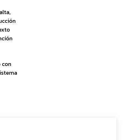
alta,
ucción
exto
nción
ó con
sistema