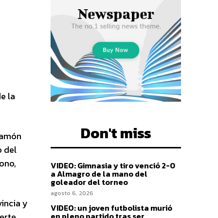
e la
Don't miss
 Ramón
o del
ono,
VIDEO: Gimnasia y tiro venció 2-0
a Almagro de la mano del
goleador del torneo
agosto 6, 2026
vincia y
VIDEO: un joven futbolista murió
en pleno partido tras ser
uerte