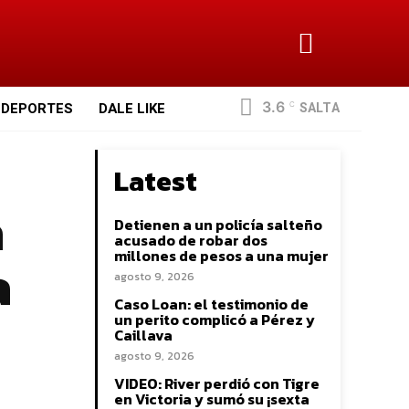
3.6
SALTA
DEPORTES
DALE LIKE
C
Latest
a
Detienen a un policía salteño
acusado de robar dos
a
millones de pesos a una mujer
agosto 9, 2026
Caso Loan: el testimonio de
un perito complicó a Pérez y
Caillava
agosto 9, 2026
VIDEO: River perdió con Tigre
en Victoria y sumó su ¡sexta