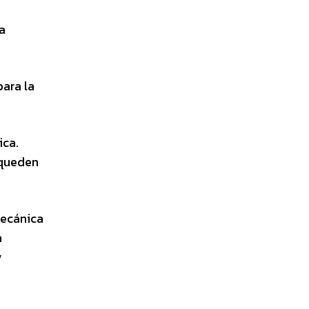
a
para la
ica.
 queden
Mecánica
a
y