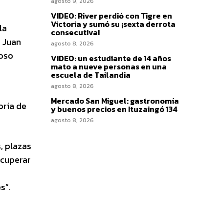
agosto 9, 2026
VIDEO: River perdió con Tigre en
Victoria y sumó su ¡sexta derrota
la
consecutiva!
a Juan
agosto 8, 2026
ioso
VIDEO: un estudiante de 14 años
mato a nueve personas en una
escuela de Tailandia
agosto 8, 2026
Mercado San Miguel: gastronomía
oria de
y buenos precios en Ituzaingó 134
agosto 8, 2026
, plazas
ecuperar
s”.