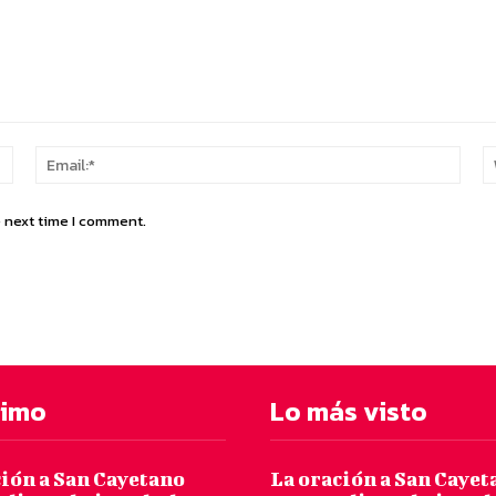
Name:*
Email
e next time I comment.
timo
Lo más visto
ción a San Cayetano
La oración a San Cayet