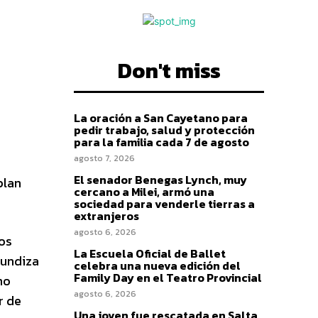
Don't miss
La oración a San Cayetano para
pedir trabajo, salud y protección
para la familia cada 7 de agosto
agosto 7, 2026
El senador Benegas Lynch, muy
plan
cercano a Milei, armó una
sociedad para venderle tierras a
extranjeros
agosto 6, 2026
dos
La Escuela Oficial de Ballet
fundiza
celebra una nueva edición del
Family Day en el Teatro Provincial
mo
agosto 6, 2026
r de
Una joven fue rescatada en Salta