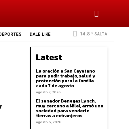
14.8
SALTA
DEPORTES
DALE LIKE
C
Latest
La oración a San Cayetano
para pedir trabajo, salud y
protección para la familia
cada 7 de agosto
agosto 7, 2026
y
El senador Benegas Lynch,
muy cercano a Milei, armó una
sociedad para venderle
tierras a extranjeros
agosto 6, 2026