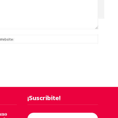
:*
Website:
¡Suscribite!
ano