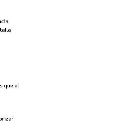
ncia
talla
s que el
orizar