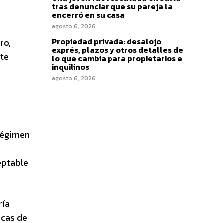
tras denunciar que su pareja la
encerró en su casa
agosto 6, 2026
Propiedad privada: desalojo
ro,
exprés, plazos y otros detalles de
nte
lo que cambia para propietarios e
inquilinos
agosto 6, 2026
 régimen
eptable
ría
icas de