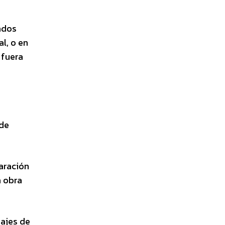
sados
al, o en
 fuera
 de
aración
a obra
sajes de