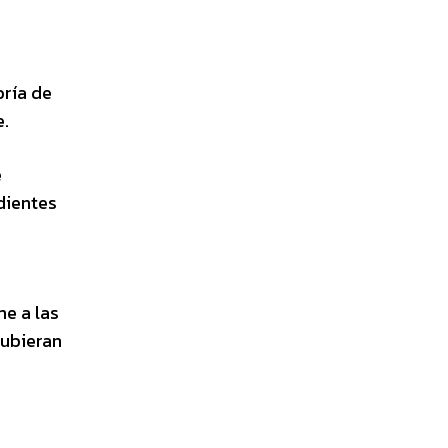
oría de
e.
e
dientes
me a las
hubieran