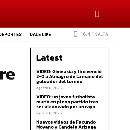
16.4
SALTA
DEPORTES
DALE LIKE
C
Latest
re
VIDEO: Gimnasia y tiro venció
2-0 a Almagro de la mano del
goleador del torneo
agosto 6, 2026
VIDEO: un joven futbolista
murió en pleno partido tras
ser alcanzado por un rayo
agosto 6, 2026
Nuevos videos de Facundo
Moyano y Candela Arizaga