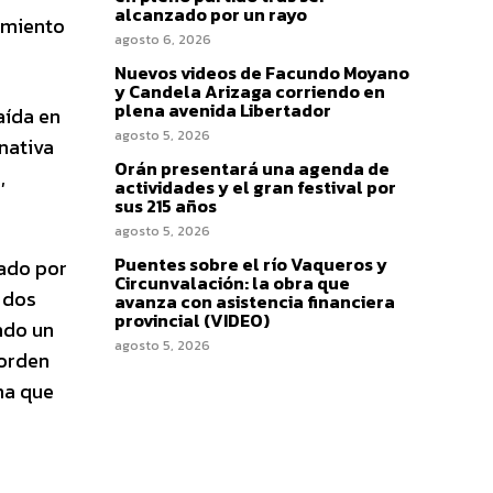
alcanzado por un rayo
namiento
agosto 6, 2026
Nuevos videos de Facundo Moyano
y Candela Arizaga corriendo en
plena avenida Libertador
aída en
agosto 5, 2026
rnativa
Orán presentará una agenda de
,
actividades y el gran festival por
sus 215 años
agosto 5, 2026
Puentes sobre el río Vaqueros y
rado por
Circunvalación: la obra que
 dos
avanza con asistencia financiera
provincial (VIDEO)
ndo un
agosto 5, 2026
 orden
ma que