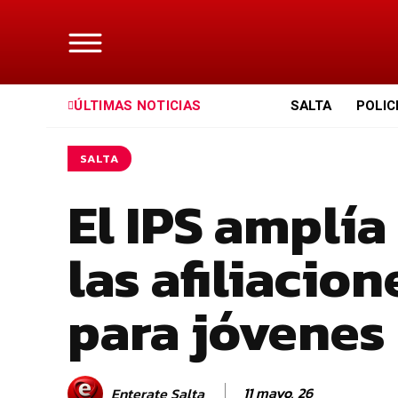
ÚLTIMAS NOTICIAS
SALTA
POLIC
SALTA
El IPS amplía
las afiliacio
para jóvenes
11 mayo, 26
Enterate Salta