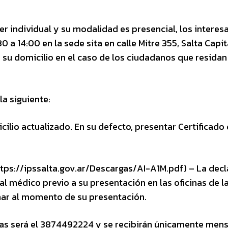
cter individual y su modalidad es presencial, los intere
 a 14:00 en la sede sita en calle Mitre 355, Salta Capit
 su domicilio en el caso de los ciudadanos que residan
a siguiente:
lio actualizado. En su defecto, presentar Certificado
ps://ipssalta.gov.ar/Descargas/AI-A1M.pdf) – La decl
l médico previo a su presentación en las oficinas de l
irmar al momento de su presentación.
ultas será el 3874492224 y se recibirán únicamente men