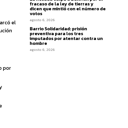
fracaso de la ley de tierras y
dicen que mintió con el número de
votos
agosto 6, 2026
arcó el
Barrio Solidaridad: prisión
lución
preventiva para los tres
imputados por atentar contra un
hombre
agosto 6, 2026
o por
 y
e