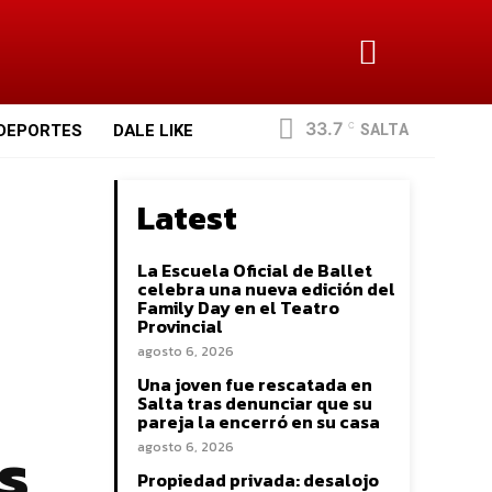
33.7
SALTA
DEPORTES
DALE LIKE
C
Latest
La Escuela Oficial de Ballet
celebra una nueva edición del
Family Day en el Teatro
Provincial
agosto 6, 2026
Una joven fue rescatada en
Salta tras denunciar que su
pareja la encerró en su casa
s
agosto 6, 2026
Propiedad privada: desalojo