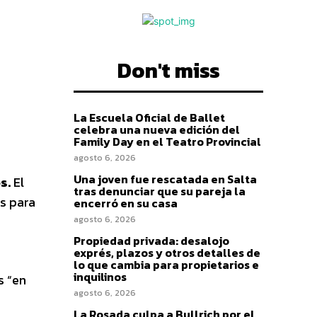
Don't miss
La Escuela Oficial de Ballet
celebra una nueva edición del
Family Day en el Teatro Provincial
agosto 6, 2026
Una joven fue rescatada en Salta
s.
El
tras denunciar que su pareja la
as para
encerró en su casa
agosto 6, 2026
Propiedad privada: desalojo
exprés, plazos y otros detalles de
lo que cambia para propietarios e
inquilinos
s “en
agosto 6, 2026
La Rosada culpa a Bullrich por el