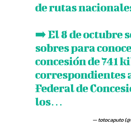
de rutas nacionale
➡️ El 8 de octubre 
sobres para conocer
concesión de 741 k
correspondientes a 
Federal de Conces
los…
— totocaputo (