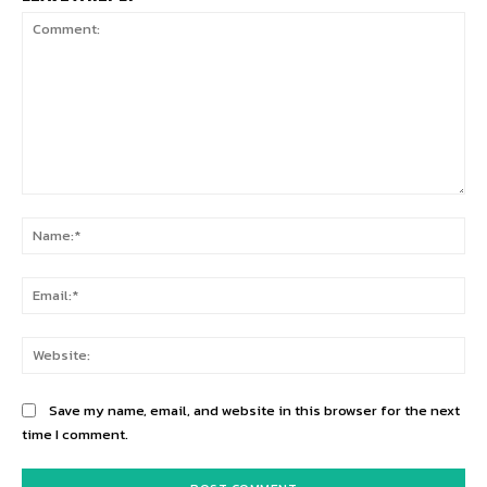
Comment:
Na
Ema
Web
Save my name, email, and website in this browser for the next
time I comment.