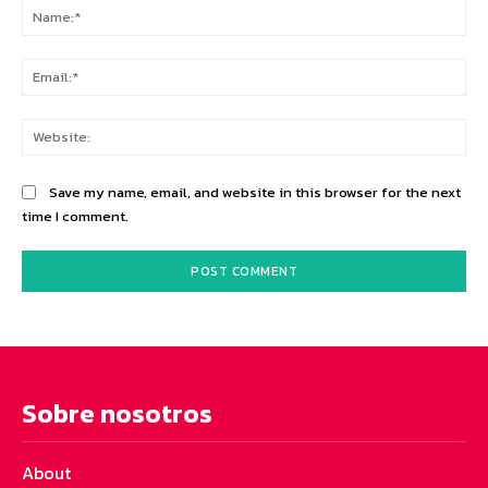
Na
Ema
Web
Save my name, email, and website in this browser for the next
time I comment.
Sobre nosotros
About