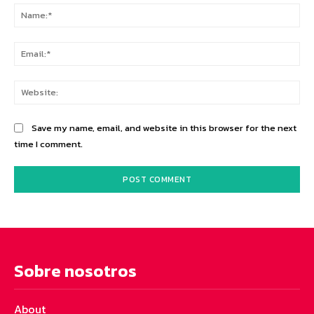
Na
Ema
Web
Save my name, email, and website in this browser for the next
time I comment.
Sobre nosotros
About