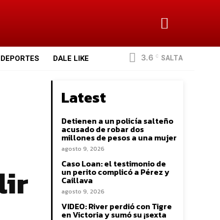
3.6
SALTA
DEPORTES
DALE LIKE
C
Latest
Detienen a un policía salteño
acusado de robar dos
millones de pesos a una mujer
agosto 9, 2026
Caso Loan: el testimonio de
lir
un perito complicó a Pérez y
Caillava
agosto 9, 2026
VIDEO: River perdió con Tigre
en Victoria y sumó su ¡sexta