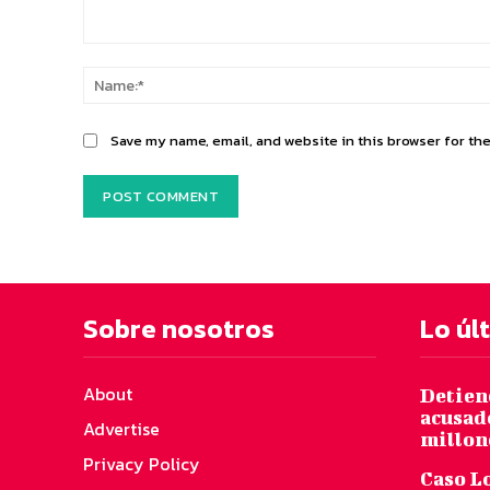
Comment:
Save my name, email, and website in this browser for th
Sobre nosotros
Lo úl
About
Detiene
acusad
Advertise
millon
Privacy Policy
Caso Lo