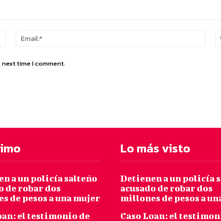
Name:*
Email
e next time I comment.
timo
Lo más visto
n a un policía salteño
Detienen a un policía 
o de robar dos
acusado de robar dos
es de pesos a una mujer
millones de pesos a un
an: el testimonio de
Caso Loan: el testimon