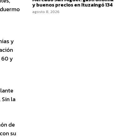
tes,
y buenos precios en Ituzaingó 134
o duermo
agosto 8, 2026
nias y
cación
e 60 y
ulante
 Sin la
hón de
 con su