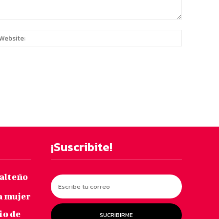
:*
Website:
¡Suscribite!
salteño
a mujer
io de
SUCRIBIRME