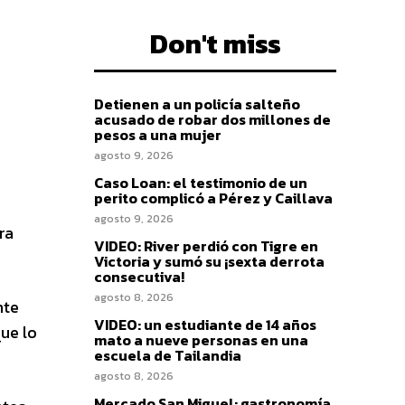
Don't miss
Detienen a un policía salteño
acusado de robar dos millones de
pesos a una mujer
agosto 9, 2026
Caso Loan: el testimonio de un
perito complicó a Pérez y Caillava
agosto 9, 2026
ra
VIDEO: River perdió con Tigre en
Victoria y sumó su ¡sexta derrota
consecutiva!
agosto 8, 2026
nte
VIDEO: un estudiante de 14 años
ue lo
mato a nueve personas en una
escuela de Tailandia
agosto 8, 2026
Mercado San Miguel: gastronomía