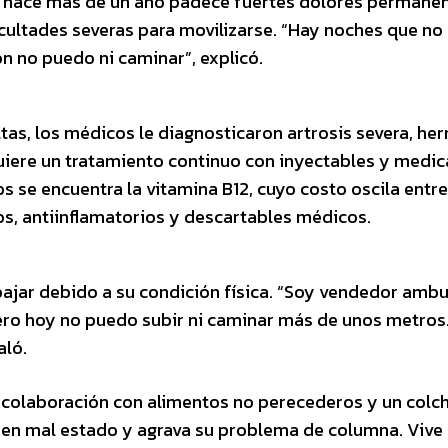
e hace más de un año padece fuertes dolores permanen
cultades severas para movilizarse. “Hay noches que n
ón no puedo ni caminar”, explicó.
as, los médicos le diagnosticaron artrosis severa, her
quiere un tratamiento continuo con inyectables y medi
s se encuentra la vitamina B12, cuyo costo oscila entr
s, antiinflamatorios y descartables médicos.
ajar debido a su condición física. “Soy vendedor amb
pero hoy no puedo subir ni caminar más de unos metros.
aló.
 colaboración con alimentos no perecederos y un colc
ra en mal estado y agrava su problema de columna. Vive