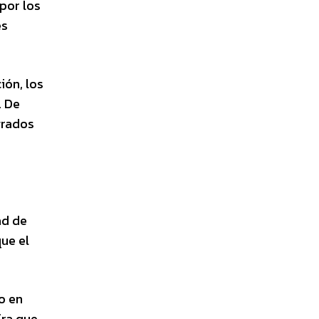
por los
es
ión, los
. De
grados
ad de
ue el
o en
fra que