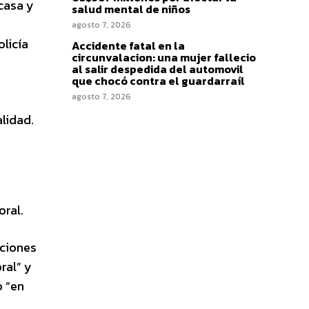
 casa y
salud mental de niños
agosto 7, 2026
olicía
Accidente fatal en la
circunvalacion: una mujer fallecio
al salir despedida del automovil
que chocó contra el guardarraíl
agosto 7, 2026
s
lidad.
oral.
cciones
ral” y
o “en