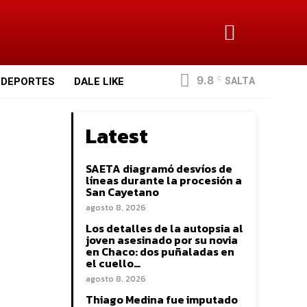
9.8
SALTA
DEPORTES
DALE LIKE
C
Latest
SAETA diagramó desvíos de
líneas durante la procesión a
San Cayetano
agosto 8, 2026
Los detalles de la autopsia al
joven asesinado por su novia
en Chaco: dos puñaladas en
el cuello…
agosto 8, 2026
Thiago Medina fue imputado