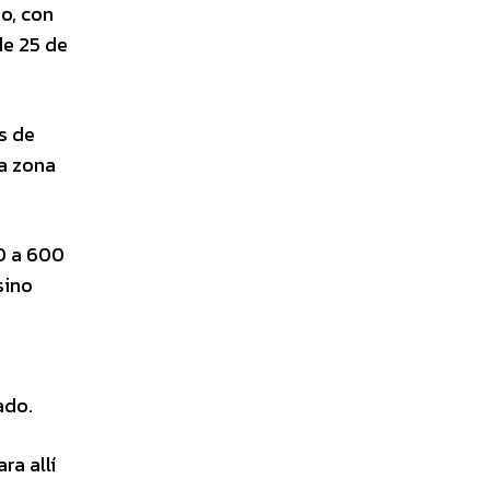
io, con
de 25 de
s de
a zona
0 a 600
sino
ado.
ra allí