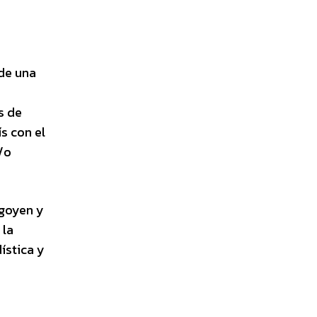
 de una
s de
s con el
/o
igoyen y
 la
ística y