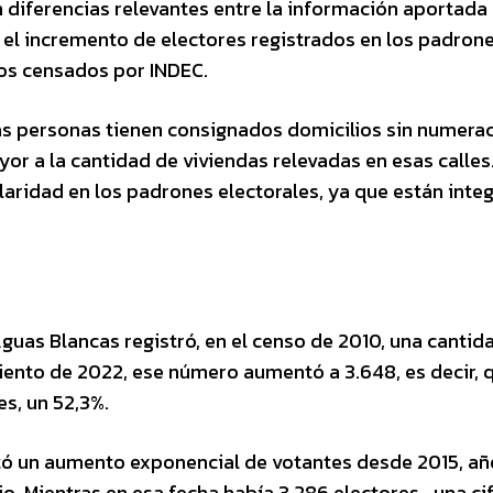
diferencias relevantes entre la información aportada 
l incremento de electores registrados en los padron
os censados por INDEC.
as personas tienen consignados domicilios sin numerac
or a la cantidad de viviendas relevadas en esas calles
laridad en los padrones electorales, ya que están inte
Aguas Blancas registró, en el censo de 2010, una cantid
miento de 2022, ese número aumentó a 3.648, es decir, q
s, un 52,3%.
tó un aumento exponencial de votantes desde 2015, añ
. Mientras en esa fecha había 3.286 electores -una ci