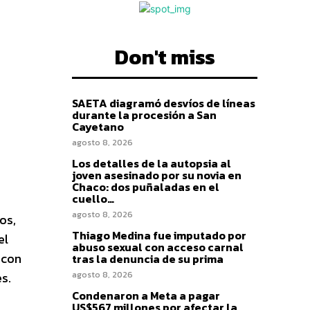
Don't miss
SAETA diagramó desvíos de líneas
durante la procesión a San
Cayetano
agosto 8, 2026
Los detalles de la autopsia al
joven asesinado por su novia en
Chaco: dos puñaladas en el
cuello…
agosto 8, 2026
os,
Thiago Medina fue imputado por
el
abuso sexual con acceso carnal
 con
tras la denuncia de su prima
s.
agosto 8, 2026
Condenaron a Meta a pagar
US$567 millones por afectar la