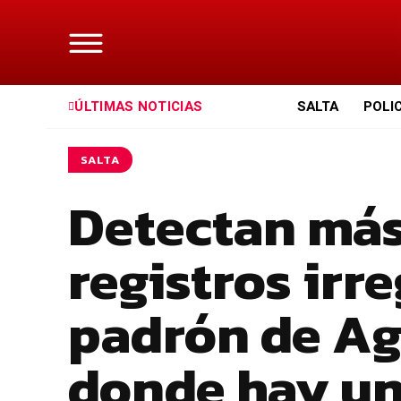
ÚLTIMAS NOTICIAS
SALTA
POLI
SALTA
Detectan más
registros irr
padrón de Ag
donde hay un