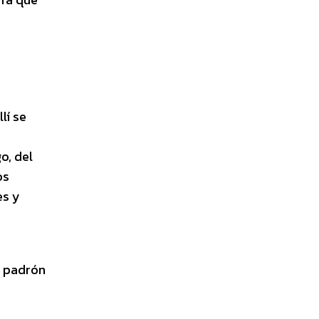
lí se
o, del
os
es y
l padrón