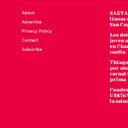
About
SAETA 
líneas 
Advertise
San Ca
Privacy Policy
Los det
Contact
joven 
en Chac
Subscribe
cuell
Thiago
por abu
carnal 
prima
Conden
US$567
la salu