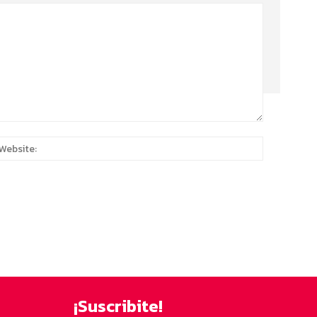
:*
Website:
¡Suscribite!