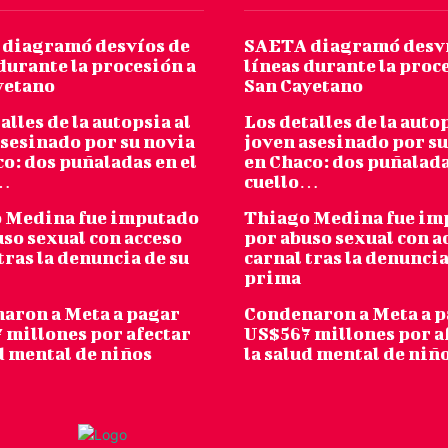
diagramó desvíos de
SAETA diagramó desví
durante la procesión a
líneas durante la proc
yetano
San Cayetano
alles de la autopsia al
Los detalles de la autop
asesinado por su novia
joven asesinado por su
o: dos puñaladas en el
en Chaco: dos puñalada
o…
cuello…
 Medina fue imputado
Thiago Medina fue im
so sexual con acceso
por abuso sexual con a
tras la denuncia de su
carnal tras la denuncia
prima
aron a Meta a pagar
Condenaron a Meta a 
 millones por afectar
US$567 millones por a
d mental de niños
la salud mental de niñ