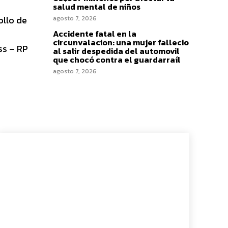
salud mental de niños
ollo de
agosto 7, 2026
Accidente fatal en la
circunvalacion: una mujer fallecio
ss – RP
al salir despedida del automovil
que chocó contra el guardarraíl
agosto 7, 2026