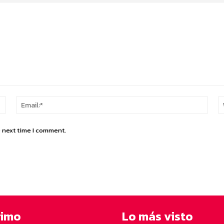
Name:*
Email
e next time I comment.
timo
Lo más visto