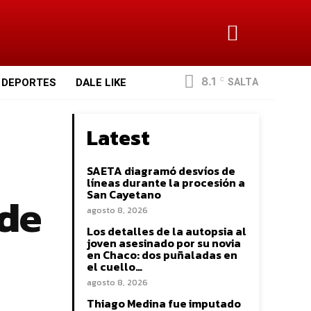
8.1
SALTA
DEPORTES
DALE LIKE
C
Latest
SAETA diagramó desvíos de
líneas durante la procesión a
 de
San Cayetano
agosto 8, 2026
Los detalles de la autopsia al
joven asesinado por su novia
en Chaco: dos puñaladas en
el cuello…
agosto 8, 2026
Thiago Medina fue imputado