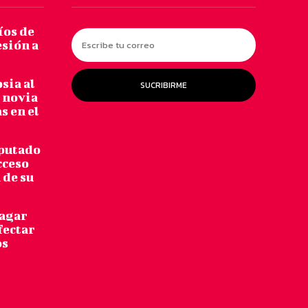
os de
esión a
sia al
SUCRIBIRME
 novia
s en el
putado
cceso
 de su
pagar
fectar
os