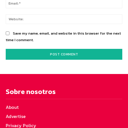
Ema
Web
Save my name, email, and website in this browser for the next
time I comment.
Sobre nosotros
About
Advertise
Privacy Policy