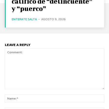
calificó de “delincuente”
y “puerco”
ENTERATE SALTA
-
AGOSTO 9, 2026
LEAVE A REPLY
Comment:
Na