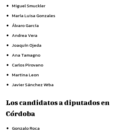
Miguel Smuckler
María Luisa Gonzales
Álvaro García
Andrea Vera
Joaquín Ojeda
Ana Tamagno
Carlos Pirovano
Martina Leon
Javier Sánchez Wrba
Los candidatos a diputados en
Córdoba
Gonzalo Roca