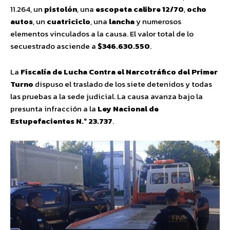
11.264, un
pistolón
, una
escopeta calibre 12/70
,
ocho
autos
, un
cuatriciclo
, una
lancha
y numerosos
elementos vinculados a la causa. El valor total de lo
secuestrado asciende a
$346.630.550
.
La
Fiscalía de Lucha Contra el Narcotráfico del Primer
Turno
dispuso el traslado de los siete detenidos y todas
las pruebas a la sede judicial. La causa avanza bajo la
presunta infracción a la
Ley Nacional de
Estupefacientes N.º 23.737
.