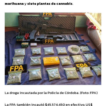
marihuana
y
siete plantas de cannabis
.
La droga incautada por la Policía de Córdoba. (Foto: FPA)
La FPA también incautó $45.574.450 en efectivo, US$