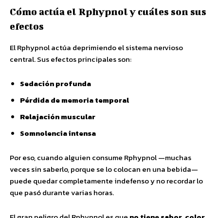
Cómo actúa el Rphypnol y cuáles son sus
efectos
El Rphypnol actúa deprimiendo el sistema nervioso
central. Sus efectos principales son:
Sedación profunda
Pérdida de memoria temporal
Relajación muscular
Somnolencia intensa
Por eso, cuando alguien consume Rphypnol —muchas
veces sin saberlo, porque se lo colocan en una bebida—
puede quedar completamente indefenso y no recordar lo
que pasó durante varias horas.
El gran peligro del Rphypnol es que
no tiene sabor, color