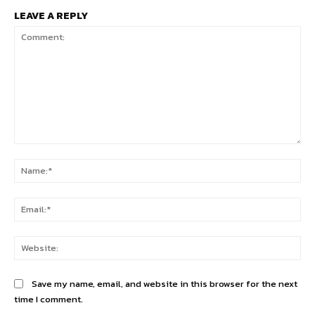
LEAVE A REPLY
Comment:
Na
Ema
Web
Save my name, email, and website in this browser for the next
time I comment.