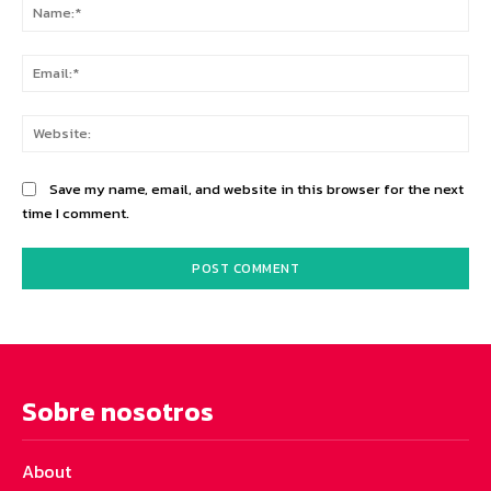
Na
Ema
Web
Save my name, email, and website in this browser for the next
time I comment.
Sobre nosotros
About