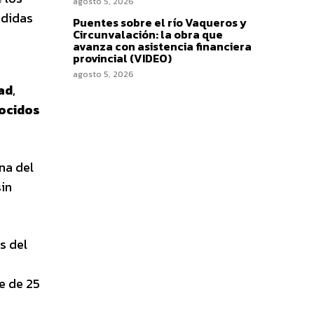
agosto 5, 2026
edidas
Puentes sobre el río Vaqueros y
Circunvalación: la obra que
avanza con asistencia financiera
provincial (VIDEO)
agosto 5, 2026
ad
,
ocidos
na del
sin
és del
e de 25