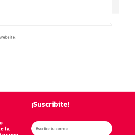
:*
Website:
¡Suscribite!
o
e la
 torneo