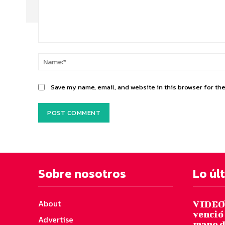
Comment:
Save my name, email, and website in this browser for th
Sobre nosotros
Lo úl
About
VIDEO:
venció 
Advertise
mano d