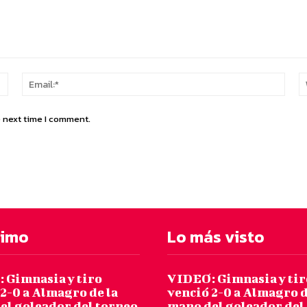
Name:*
Email
e next time I comment.
timo
Lo más visto
 Gimnasia y tiro
VIDEO: Gimnasia y tir
2-0 a Almagro de la
venció 2-0 a Almagro d
el goleador del torneo
mano del goleador del