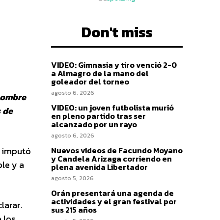
Don't miss
VIDEO: Gimnasia y tiro venció 2-0
a Almagro de la mano del
goleador del torneo
agosto 6, 2026
 hombre
VIDEO: un joven futbolista murió
 de
en pleno partido tras ser
alcanzado por un rayo
agosto 6, 2026
, imputó
Nuevos videos de Facundo Moyano
y Candela Arizaga corriendo en
le y a
plena avenida Libertador
agosto 5, 2026
Orán presentará una agenda de
actividades y el gran festival por
larar.
sus 215 años
 los