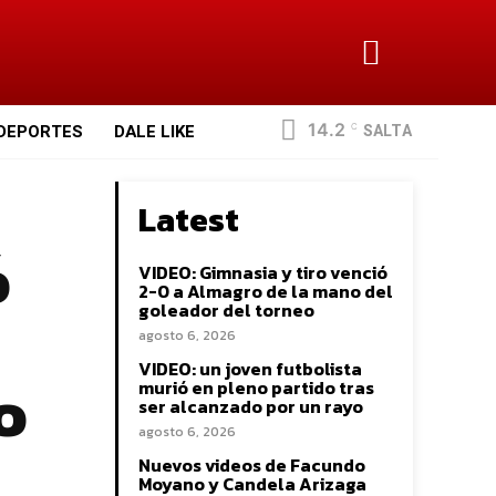
14.2
SALTA
DEPORTES
DALE LIKE
C
Latest
ó
VIDEO: Gimnasia y tiro venció
2-0 a Almagro de la mano del
goleador del torneo
agosto 6, 2026
VIDEO: un joven futbolista
o
murió en pleno partido tras
ser alcanzado por un rayo
agosto 6, 2026
Nuevos videos de Facundo
Moyano y Candela Arizaga