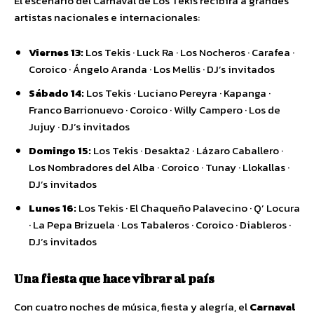
El escenario del Carnaval de Los Tekis recibirá a grandes
artistas nacionales e internacionales:
Viernes 13:
Los Tekis · Luck Ra · Los Nocheros · Carafea ·
Coroico · Ángelo Aranda · Los Mellis · DJ’s invitados
Sábado 14:
Los Tekis · Luciano Pereyra · Kapanga ·
Franco Barrionuevo · Coroico · Willy Campero · Los de
Jujuy · DJ’s invitados
Domingo 15:
Los Tekis · Desakta2 · Lázaro Caballero ·
Los Nombradores del Alba · Coroico · Tunay · Llokallas ·
DJ’s invitados
Lunes 16:
Los Tekis · El Chaqueño Palavecino · Q’ Locura
· La Pepa Brizuela · Los Tabaleros · Coroico · Diableros ·
DJ’s invitados
Una fiesta que hace vibrar al país
Con cuatro noches de música, fiesta y alegría, el
Carnaval