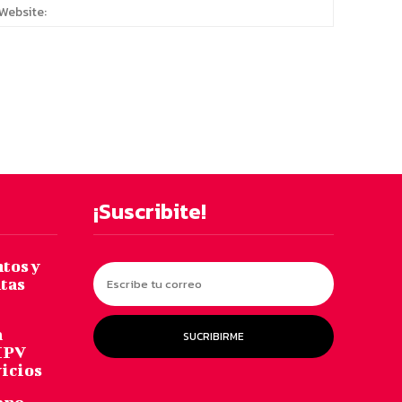
:*
Website:
¡Suscribite!
ntos y
ntas
a
SUCRIBIRME
 IPV
vicios