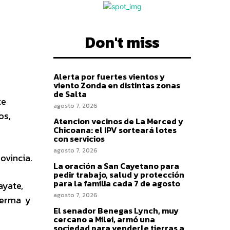
Don't miss
Alerta por fuertes vientos y
viento Zonda en distintas zonas
de Salta
te
agosto 7, 2026
os,
Atencion vecinos de La Merced y
Chicoana: el IPV sorteará lotes
con servicios
agosto 7, 2026
ovincia.
La oración a San Cayetano para
pedir trabajo, salud y protección
para la familia cada 7 de agosto
ayate,
agosto 7, 2026
 Lerma y
El senador Benegas Lynch, muy
cercano a Milei, armó una
sociedad para venderle tierras a