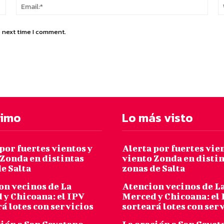
Name:*
Email
e next time I comment.
timo
Lo más visto
por fuertes vientos y
Alerta por fuertes vie
 Zonda en distintas
viento Zonda en disti
e Salta
zonas de Salta
on vecinos de La
Atencion vecinos de L
 y Chicoana: el IPV
Merced y Chicoana: el
á lotes con servicios
sorteará lotes con ser