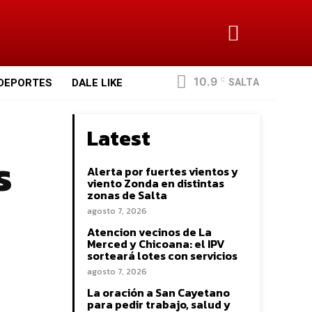
10.9
SALTA
DEPORTES
DALE LIKE
C
Latest
s
Alerta por fuertes vientos y
viento Zonda en distintas
zonas de Salta
agosto 7, 2026
Atencion vecinos de La
Merced y Chicoana: el IPV
sorteará lotes con servicios
agosto 7, 2026
La oración a San Cayetano
para pedir trabajo, salud y