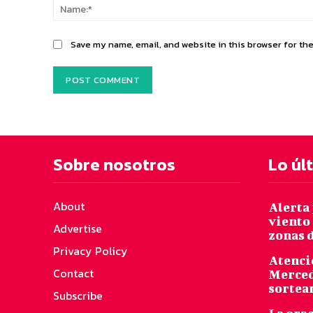
Save my name, email, and website in this browser for th
Sobre nosotros
Lo úl
About
Alerta 
viento
Advertise
zonas d
Privacy Policy
Atenci
Contact
Merced
sortear
Subscribe