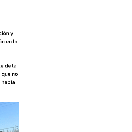
ción y
ón en la
e de la
a que no
e había