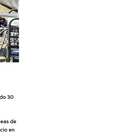
ado 30
reas de
cio en