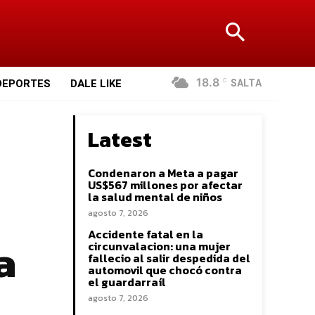
18.8
SALTA
DEPORTES
DALE LIKE
C
Latest
Condenaron a Meta a pagar
US$567 millones por afectar
la salud mental de niños
agosto 7, 2026
Accidente fatal en la
a
circunvalacion: una mujer
fallecio al salir despedida del
automovil que chocó contra
el guardarraíl
agosto 7, 2026