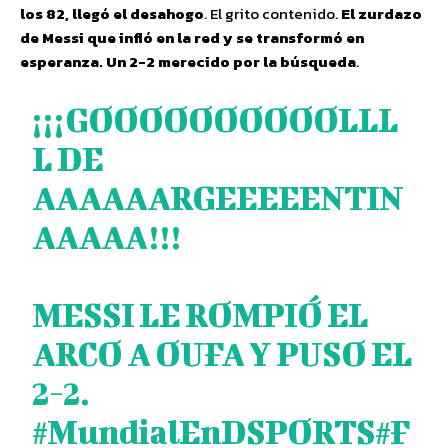
los 82, llegó el desahogo
. El grito contenido.
El zurdazo
de Messi que infló en la red y se transformó en
esperanza. Un 2-2 merecido por la búsqueda
.
¡¡¡GOOOOOOOOOOLLL
L DE
AAAAAARGEEEEENTIN
AAAAA!!!
MESSI LE ROMPIÓ EL
ARCO A OUFA Y PUSO EL
2-2.
#MundialEnDSPORTS
#F