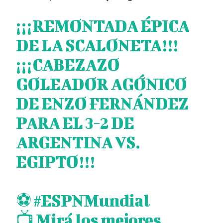
¡¡¡REMONTADA ÉPICA
DE LA SCALONETA!!!
¡¡¡CABEZAZO
GOLEADOR AGÓNICO
DE ENZO FERNÁNDEZ
PARA EL 3-2 DE
ARGENTINA VS.
EGIPTO!!!
⚽
#ESPNMundial
📺 Mirá los mejores