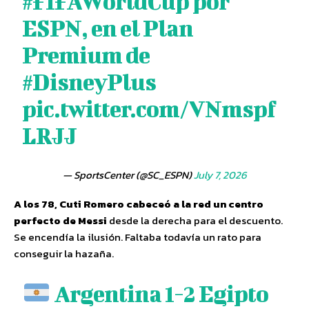
#FIFAWorldCup
por
ESPN, en el Plan
Premium de
#DisneyPlus
pic.twitter.com/VNmspf
LRJJ
— SportsCenter (@SC_ESPN)
July 7, 2026
A los 78, Cuti Romero cabeceó a la red un centro
perfecto de Messi
desde la derecha para el descuento.
Se encendía la ilusión. Faltaba todavía un rato para
conseguir la hazaña.
Argentina 1-2 Egipto