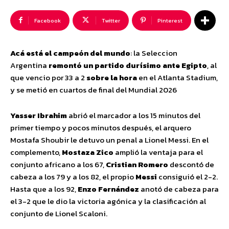
Facebook
Twitter
Pinterest
Acá está el campeón del mundo
: la Seleccion
Argentina
remontó un partido durísimo ante Egipto
, al
que vencio por 33 a 2
sobre la hora
en el Atlanta Stadium,
y se metió en cuartos de final
del Mundial 2026
Yasser Ibrahim
abrió el marcador a los 15 minutos del
primer tiempo y pocos minutos después, el arquero
Mostafa Shoubir le detuvo un penal a Lionel Messi. En el
complemento,
Mostaza Zico
amplió la ventaja para el
conjunto africano a los 67,
Cristian Romero
descontó de
cabeza a los 79 y a los 82, el propio
Messi
consiguió el 2-2.
Hasta que a los 92,
Enzo Fernández
anotó de cabeza para
el 3-2 que le dio la victoria agónica y la clasificación al
conjunto de Lionel Scaloni.